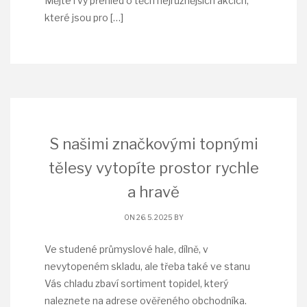
Mějte i vy přehled o těch nejrůznějších akcích,
které jsou pro
[…]
S našimi značkovými topnými
tělesy vytopíte prostor rychle
a hravě
ON 26. 5. 2025 BY
Ve studené průmyslové hale, dílně, v
nevytopeném skladu, ale třeba také ve stanu
Vás chladu zbaví sortiment topidel, který
naleznete na adrese ověřeného obchodníka.