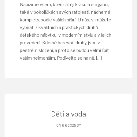
Nabízíme všem, kteří chtějí krásu a eleganci,
také v pokojíčkách svých ratolestí, nádherné
komplety, podle vašich přání. U nás, si můžete
vybírat, z kvalitních a praktických druhů
dětského nábytku, v moderním stylu a v jejich
provedení. Krásné barevné druhy, jsou v
pestrém složení, a proto se budou velmi líbit
vašim nejmenším. Podívejte se na ně,
[…]
Děti a voda
ON 6. 6. 2025 BY