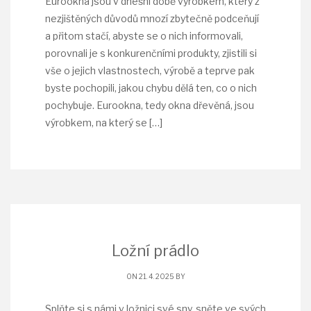
Eurookna jsou v dnešní době výrobkem, který z
nezjištěných důvodů mnozí zbytečně podceňují
a přitom stačí, abyste se o nich informovali,
porovnali je s konkurenčními produkty, zjistili si
vše o jejich vlastnostech, výrobě a teprve pak
byste pochopili, jakou chybu dělá ten, co o nich
pochybuje. Eurookna, tedy okna dřevěná, jsou
výrobkem, na který se
[…]
Ložní prádlo
ON 21. 4. 2025 BY
Splňte si s námi v ložnici své sny, sněte ve svých