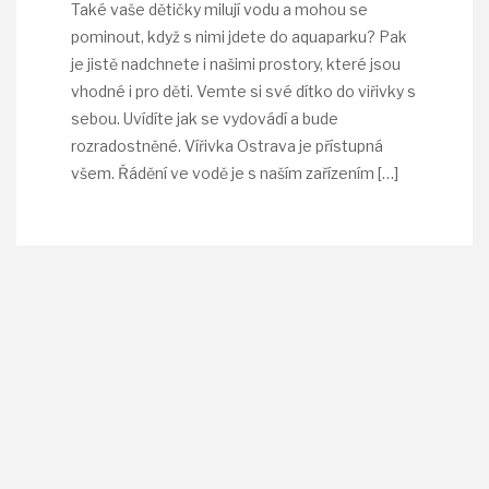
Také vaše dětičky milují vodu a mohou se
pominout, když s nimi jdete do aquaparku? Pak
je jistě nadchnete i našimi prostory, které jsou
vhodné i pro děti. Vemte si své dítko do viřivky s
sebou. Uvídíte jak se vydovádí a bude
rozradostněné. Vířivka Ostrava je přístupná
všem. Řádění ve vodě je s naším zařízením
[…]