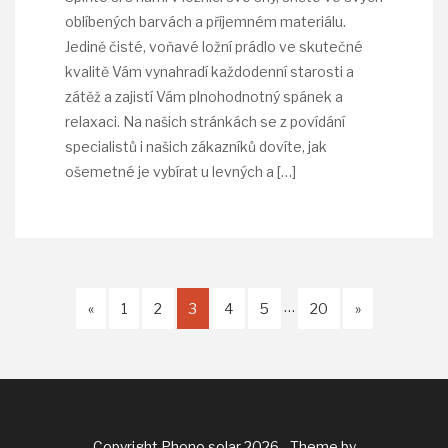
oblíbených barvách a příjemném materiálu.
Jedině čisté, voňavé ložní prádlo ve skutečné
kvalitě Vám vynahradí každodenní starosti a
zátěž a zajistí Vám plnohodnotný spánek a
relaxaci. Na našich stránkách se z povídání
specialistů i našich zákazníků dovíte, jak
ošemetné je vybírat u levných a
[…]
…
«
1
2
3
4
5
20
»
Copyright Phono solar 2026 - Theme by