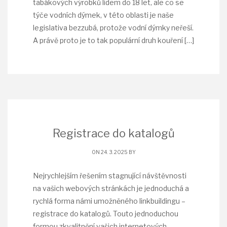
tabákových výrobků lidem do 18 let, ale co se
týče vodních dýmek, v této oblasti je naše
legislativa bezzubá, protože vodní dýmky neřeší.
A právě proto je to tak populární druh kouření
[…]
Registrace do katalogů
ON 24. 3. 2025 BY
Nejrychlejším řešením stagnující návštěvnosti
na vašich webových stránkách je jednoduchá a
rychlá forma námi umožněného linkbuildingu –
registrace do katalogů. Touto jednoduchou
formou zkvalitnění vašich internetových