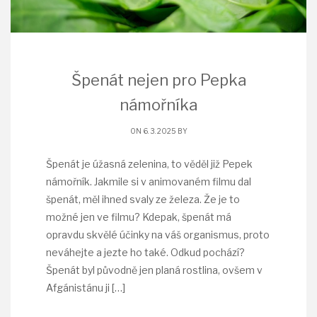
Špenát nejen pro Pepka
námořníka
ON 6. 3. 2025 BY
Špenát je úžasná zelenina, to věděl již Pepek
námořník. Jakmile si v animovaném filmu dal
špenát, měl ihned svaly ze železa. Že je to
možné jen ve filmu? Kdepak, špenát má
opravdu skvělé účinky na váš organismus, proto
neváhejte a jezte ho také. Odkud pochází?
Špenát byl původně jen planá rostlina, ovšem v
Afgánistánu ji
[…]