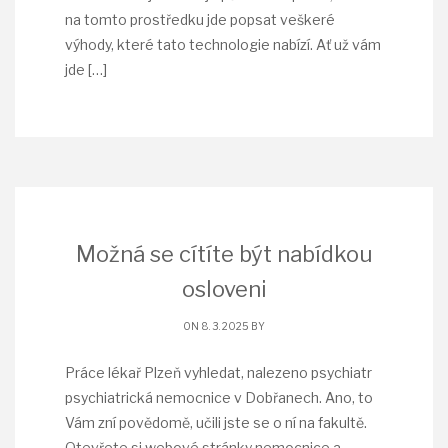
na tomto prostředku jde popsat veškeré
výhody, které tato technologie nabízí. Ať už vám
jde
[…]
Možná se cítíte být nabídkou
osloveni
ON 8. 3. 2025 BY
Práce lékař Plzeň vyhledat, nalezeno psychiatr
psychiatrická nemocnice v Dobřanech. Ano, to
Vám zní povědomě, učili jste se o ní na fakultě.
Otevřete si webové stránky nemocnice a