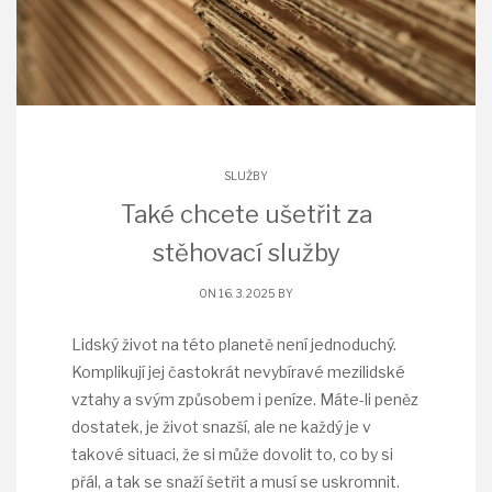
SLUŽBY
Také chcete ušetřit za
stěhovací služby
ON 16. 3. 2025 BY
Lidský život na této planetě není jednoduchý.
Komplikují jej častokrát nevybíravé mezilidské
vztahy a svým způsobem i peníze. Máte-li peněz
dostatek, je život snazší, ale ne každý je v
takové situaci, že si může dovolit to, co by si
přál, a tak se snaží šetřit a musí se uskromnit.